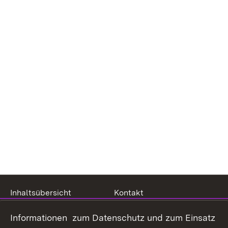
Inhaltsübersicht
Kontakt
Datenschutz
Erklärung zur
Informationen zum Datenschutz und zum Einsatz
Barrierefreiheit