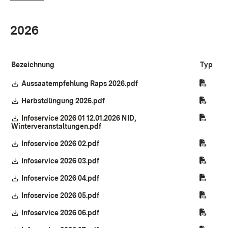
2026
Bezeichnung
Typ
Download:
Aussaatempfehlung Raps 2026.pdf
(Öffnet in neuem Fenster)
Download:
Herbstdüngung 2026.pdf
(Öffnet in neuem Fenster)
Download:
Infoservice 2026 01 12.01.2026 NID,
Winterveranstaltungen.pdf
(Öffnet in neuem Fenster)
Download:
Infoservice 2026 02.pdf
(Öffnet in neuem Fenster)
Download:
Infoservice 2026 03.pdf
(Öffnet in neuem Fenster)
Download:
Infoservice 2026 04.pdf
(Öffnet in neuem Fenster)
Download:
Infoservice 2026 05.pdf
(Öffnet in neuem Fenster)
Download:
Infoservice 2026 06.pdf
(Öffnet in neuem Fenster)