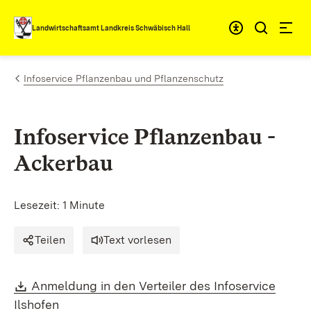
Zum Inhalt springen
Landwirtschaftsamt Landkreis Schwäbisch Hall
Infoservice Pflanzenbau und Pflanzenschutz
Infoservice Pflanzenbau -
Ackerbau
Lesezeit: 1 Minute
Teilen
Text vorlesen
Download:
Anmeldung in den Verteiler des Infoservice
(Öffnet in neuem Fenster)
Ilshofen