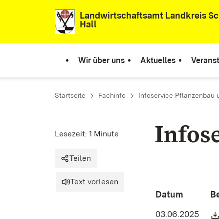
Zum Inhalt springen
Landwirtschaftsamt Landkreis S
Hall
Wir über uns
Aktuelles
Verans
Startseite
Fachinfo
Infoservice Pflanzenbau 
Infos
Lesezeit: 1 Minute
Teilen
Text vorlesen
Datum
B
03.06.2025