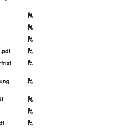
in neuem Fenster)
 Fenster)
 neuem Fenster)
.pdf
(Öffnet in neuem Fenster)
frist
tung
df
(Öffnet in neuem Fenster)
 neuem Fenster)
df
(Öffnet in neuem Fenster)