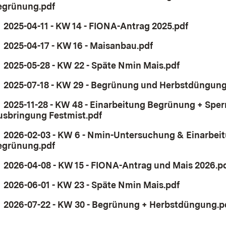
egrünung.pdf
(Öffnet in neuem Fenster)
Download:
2025-04-11 - KW 14 - FIONA-Antrag 2025.pdf
(Öffnet 
Download:
2025-04-17 - KW 16 - Maisanbau.pdf
(Öffnet in neuem
Download:
2025-05-28 - KW 22 - Späte Nmin Mais.pdf
(Öffnet in
Download:
2025-07-18 - KW 29 - Begrünung und Herbstdüngung
Download:
2025-11-28 - KW 48 - Einarbeitung Begrünung + Sperr
usbringung Festmist.pdf
(Öffnet in neuem Fenster)
Download:
2026-02-03 - KW 6 - Nmin-Untersuchung & Einarbei
egrünung.pdf
(Öffnet in neuem Fenster)
Download:
2026-04-08 - KW 15 - FIONA-Antrag und Mais 2026.p
Download:
2026-06-01 - KW 23 - Späte Nmin Mais.pdf
(Öffnet in
Download:
2026-07-22 - KW 30 - Begrünung + Herbstdüngung.p