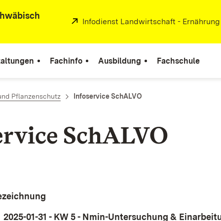
chwäbisch
Extern:
Infodienst Landwirtschaft - Ernährung
taltungen
Fachinfo
Ausbildung
Fachschule
und Pflanzenschutz
Infoservice SchALVO
ervice
SchALVO
ezeichnung
Download:
2025-01-31 - KW 5 - Nmin-Untersuchung & Einarbeit