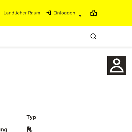
 - Ländlicher Raum
(Öffnet in neuem Fenster)
Einloggen
Typ
ung