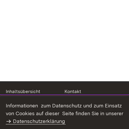
Inhaltsübersicht
Kontakt
Datenschutz
Erklärung zur
Informationen zum Datenschutz und zum Einsatz
Barrierefreiheit
von Cookies auf dieser Seite finden Sie in unserer
Benutzungshinweise
Impressum
Datenschutzerklärung